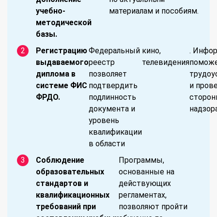
учебно-
материалам и пособиям.
методической
базы.
Регистрацию
Федеральный
кино,
. Инфо
выдаваемого
реестр
телевидения
поможе
диплома в
позволяет
трудоу
системе ФИС
подтвердить
и пров
ФРДО.
подлинность
сторон
документа и
надзора
уровень
квалификации
в области
Соблюдение
Программы,
образовательных
основанные на
стандартов и
действующих
квалификационных
регламентах,
требований при
позволяют пройти