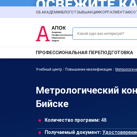
ОБ АКАДЕМИИ
БЛОГ
ОТЗЫВЫ
АКЦИИ
КОРП.КЛИЕНТАМ
СО
ПРОФЕССИОНАЛЬНАЯ ПЕРЕПОДГОТОВКА
Учебный центр
/
Повышение квалификации
/
Метрологиче
Метрологический ко
Бийске
Количество программ:
48
Получаемый документ:
Удостоверени