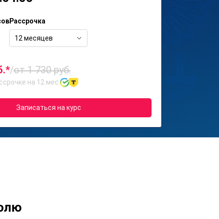
сов
Рассрочка
12 месяцев
б.*
/
от 1 730 руб.
ссрочке на 12 мес.
Записаться на курс
ролю