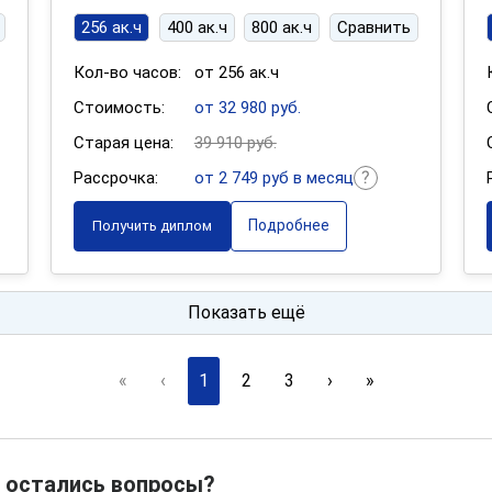
256 ак.ч
400 ак.ч
800 ак.ч
Сравнить
Кол-во часов:
от 256 ак.ч
Стоимость:
от 32 980 руб.
Старая цена:
39 910 руб.
Рассрочка:
от 2 749 руб в месяц
Подробнее
Получить диплом
Показать ещё
«
‹
1
2
3
›
»
 остались вопросы?