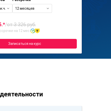
к.ч.
12 месяцев
б.*
/
от 3 326 руб.
ссрочке на 12 мес.
Записаться на курс
 деятельности