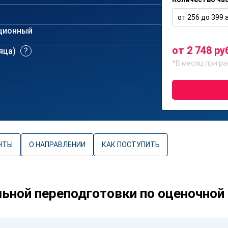
от 256 до 399 а
ционный
от 2 748 ру
сяца)
*В месяц при ра
НТЫ
О НАПРАВЛЕНИИ
КАК ПОСТУПИТЬ
ной переподготовки по оценочной