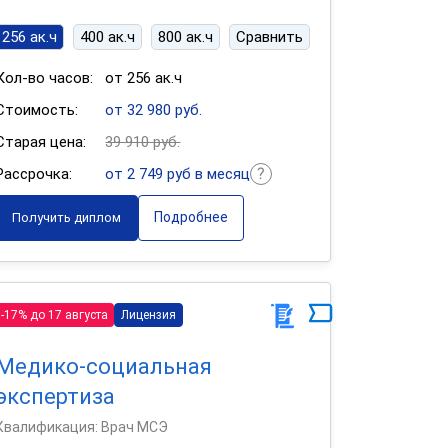
256 ак.ч
400 ак.ч
800 ак.ч
Сравнить
Кол-во часов:
от 256 ак.ч
Стоимость:
от 32 980 руб.
Старая цена:
39 910 руб.
Рассрочка:
от 2 749 руб в месяц
Подробнее
Получить диплом
-17% до 17 августа
Лицензия
Медико-социальная
экспертиза
Квалификация: Врач МСЭ