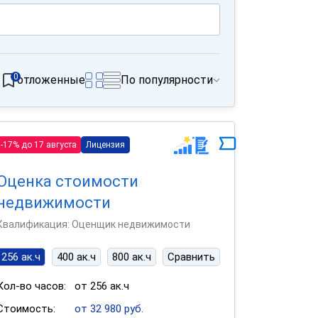
0
отложенные
По популярности
-17% до 17 августа
Лицензия
Оценка стоимости
недвижимости
Квалификация: Оценщик недвижимости
256 ак.ч
400 ак.ч
800 ак.ч
Сравнить
Кол-во часов:
от 256 ак.ч
Стоимость:
от 32 980 руб.