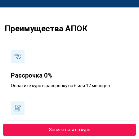
Преимущества АПОК
Рассрочка 0%
Оплатите курс в рассрочку на 6 или 12 месяцев
Получите налоговый вычет - 13%
Записаться на курс
Наши менеджеры подробно расскажут, как получить