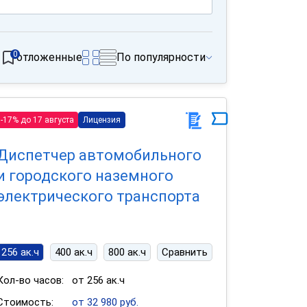
0
отложенные
По популярности
-17% до 17 августа
Лицензия
Диспетчер автомобильного
и городского наземного
электрического транспорта
256 ак.ч
400 ак.ч
800 ак.ч
Сравнить
Кол-во часов:
от 256 ак.ч
Стоимость:
от 32 980 руб.