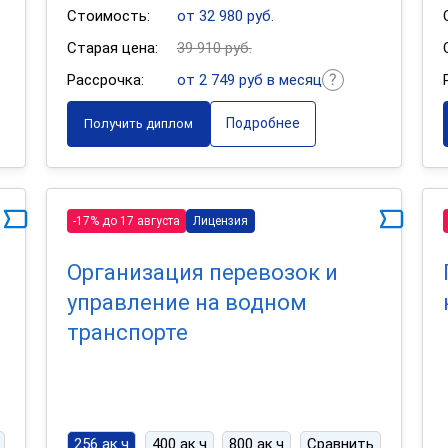
Стоимость:
от 32 980 руб.
Старая цена:
39 910 руб.
Рассрочка:
от 2 749 руб в месяц
Подробнее
Получить диплом
-17% до 17 августа
Лицензия
Организация перевозок и
управление на водном
транспорте
256 ак.ч
400 ак.ч
800 ак.ч
Сравнить