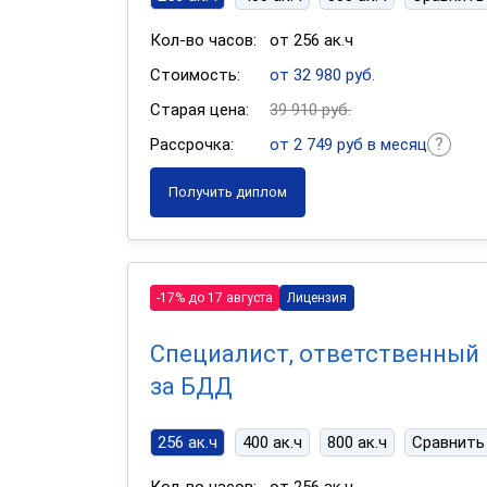
Кол-во часов:
от 256 ак.ч
Стоимость:
от 32 980 руб.
Старая цена:
39 910 руб.
Рассрочка:
от 2 749 руб в месяц
Получить диплом
-17% до 17 августа
Лицензия
Специалист, ответственный
за БДД
256 ак.ч
400 ак.ч
800 ак.ч
Сравнить