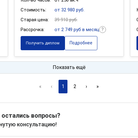
Кол-во часов:
от 256 ак.ч
Стоимость:
от 32 980 руб.
Старая цена:
39 910 руб.
Рассрочка:
от 2 749 руб в месяц
Подробнее
Получить диплом
Показать ещё
«
‹
1
2
›
»
 остались вопросы?
рнутую консультацию!