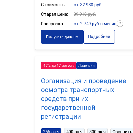
Стоимость:
от 32 980 руб.
Старая цена:
39 910 руб.
Рассрочка:
от 2 749 руб в месяц
Подробнее
Получить диплом
-17% до 17 августа
Лицензия
Организация и проведение
осмотра транспортных
средств при их
государственной
регистрации
256 ак.ч
400 ак.ч
800 ак.ч
Сравнить