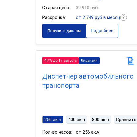
Старая цена:
39 910 руб.
Рассрочка:
от 2 749 руб в месяц
Подробнее
Получить диплом
-17% до 17 августа
Лицензия
Диспетчер автомобильного
транспорта
256 ак.ч
400 ак.ч
800 ак.ч
Сравнить
Кол-во часов:
от 256 ак.ч