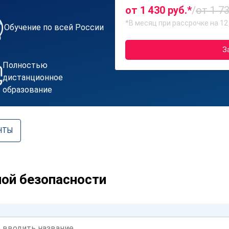
от 1 430 руб.*
/
от 1 73
*В месяц при рассрочке на 12
Обучение по всей России
З
Полностью
дистанционное
образование
НТЫ
ой безопасности