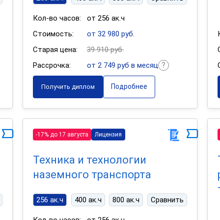
Кол-во часов:
от 256 ак.ч
Стоимость:
от 32 980 руб.
Старая цена:
39 910 руб.
Рассрочка:
от 2 749 руб в месяц
Подробнее
Получить диплом
-17% до 17 августа
Лицензия
Техника и технологии
наземного транспорта
256 ак.ч
400 ак.ч
800 ак.ч
Сравнить