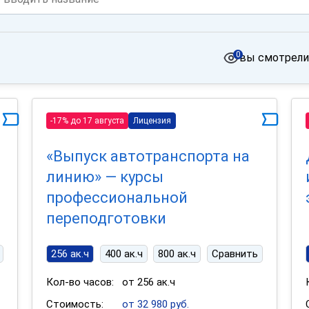
0
вы смотрели
-17% до 17 августа
Лицензия
«Выпуск автотранспорта на
линию» — курсы
профессиональной
переподготовки
256 ак.ч
400 ак.ч
800 ак.ч
Сравнить
Кол-во часов:
от 256 ак.ч
Стоимость:
от 32 980 руб.