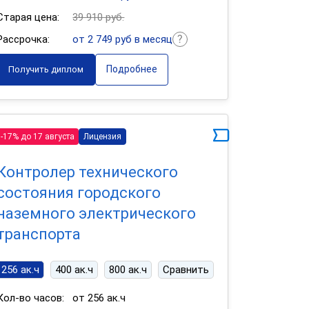
Старая цена:
39 910 руб.
Рассрочка:
от 2 749 руб в месяц
Подробнее
Получить диплом
-17% до 17 августа
Лицензия
Контролер технического
состояния городского
наземного электрического
транспорта
256 ак.ч
400 ак.ч
800 ак.ч
Сравнить
Кол-во часов:
от 256 ак.ч