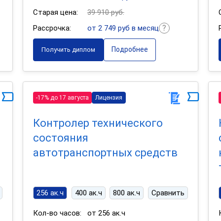
Старая цена:
39 910 руб.
Рассрочка:
от 2 749 руб в месяц
Подробнее
Получить диплом
-17% до 17 августа
Лицензия
Контролер технического
состояния
автотранспортных средств
256 ак.ч
400 ак.ч
800 ак.ч
Сравнить
Кол-во часов:
от 256 ак.ч