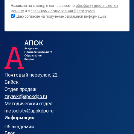
Нажимая на кнопку, я соглашаюсь на
обработку персональных
данных
и с
правилами пользования Платформой
Даю согласие на получение рекламной информации
Почтовый переулок, 22,
Бийск
Отдел продаж:
zayavki@apokdpo.ru
Методический отдел:
metodisty@apokdpo.ru
Информация
Об академии
Блог