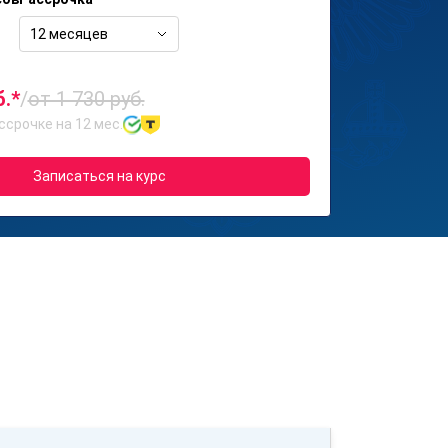
12 месяцев
б.*
/
от 1 730 руб.
ссрочке на 12 мес.
Записаться на курс