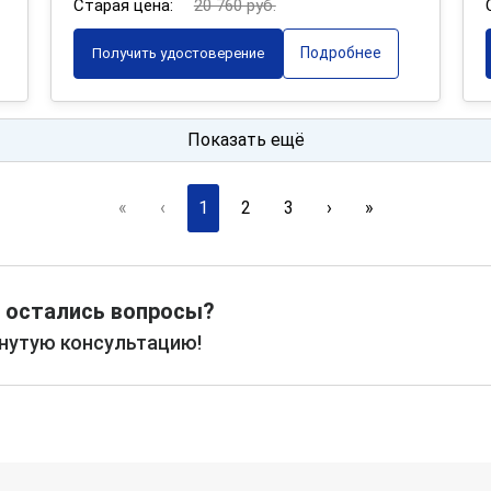
Старая цена:
20 760 руб.
Подробнее
Получить удостоверение
Показать ещё
«
‹
1
2
3
›
»
 остались вопросы?
рнутую консультацию!