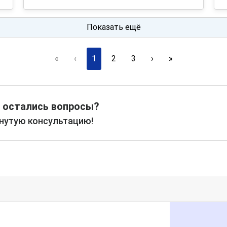
Показать ещё
«
‹
1
2
3
›
»
 остались вопросы?
рнутую консультацию!