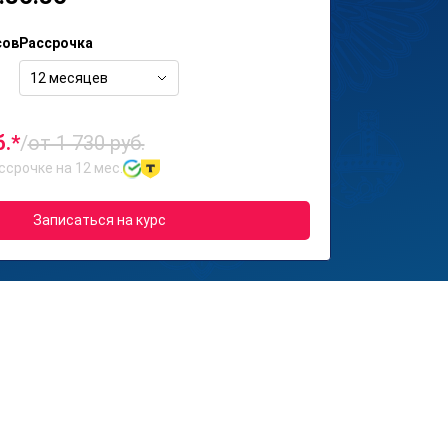
сов
Рассрочка
12 месяцев
б.*
/
от 1 730 руб.
ссрочке на 12 мес.
Записаться на курс