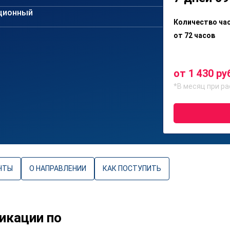
ционный
Количество ча
от 72 часов
от 1 430 ру
*В месяц при ра
НТЫ
О НАПРАВЛЕНИИ
КАК ПОСТУПИТЬ
икации по