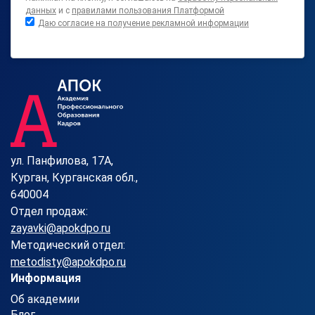
данных
и с
правилами пользования Платформой
Даю согласие на получение рекламной информации
ул. Панфилова, 17А,
Курган, Курганская обл.,
640004
Отдел продаж:
zayavki@apokdpo.ru
Методический отдел:
metodisty@apokdpo.ru
Информация
Об академии
Блог