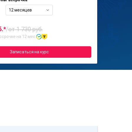
12 месяцев
б.*
/
от 1 730 руб.
ссрочке на 12 мес.
Записаться на курс