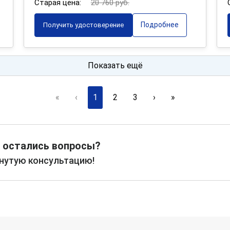
Старая цена:
20 760 руб.
Подробнее
Получить удостоверение
Показать ещё
«
‹
1
2
3
›
»
 остались вопросы?
рнутую консультацию!