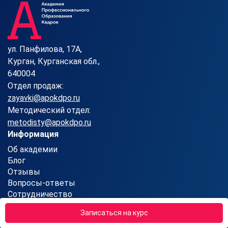
ул. Панфилова, 17А,
Курган, Курганская обл.,
640004
Отдел продаж:
zayavki@apokdpo.ru
Методический отдел:
metodisty@apokdpo.ru
Информация
Об академии
Блог
Отзывы
Вопросы-ответы
Сотрудничество
Контакты
Записаться на курс
Карта сайта
Партнерская программа