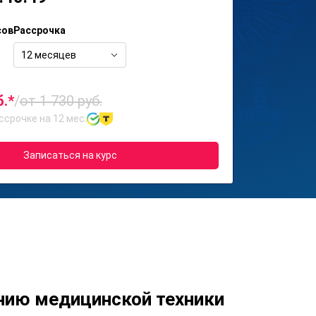
сов
Рассрочка
12 месяцев
б.*
/
от 1 730 руб.
ссрочке на 12 мес.
Записаться на курс
нию медицинской техники