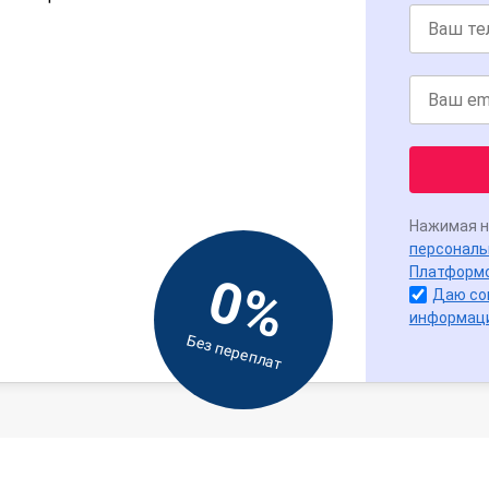
Нажимая н
персональ
Платформ
0%
Даю со
информац
Без переплат