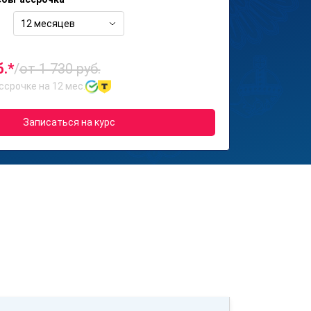
12 месяцев
б.*
/
от 1 730 руб.
ссрочке на 12 мес.
Записаться на курс