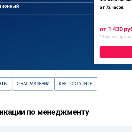
ционный
от 72 часов
от 1 430 ру
*В месяц при ра
НТЫ
О НАПРАВЛЕНИИ
КАК ПОСТУПИТЬ
икации по менеджменту