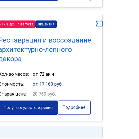
-17% до 17 августа
Лицензия
Реставрация и воссоздание
архитектурно-лепного
декора
Кол-во часов:
от 72 ак.ч
Стоимость:
от 17 160 руб.
Старая цена:
20 760 руб.
Подробнее
Получить удостоверение