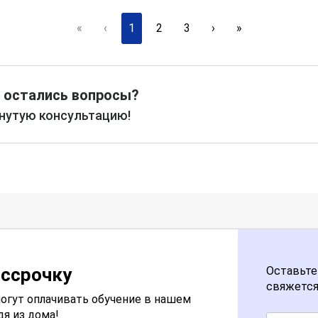
«
‹
1
2
3
›
»
 остались вопросы?
рнутую консультацию!
ассрочку
Оставьте
свяжется
огут оплачивать обучение в нашем
дя из дома!