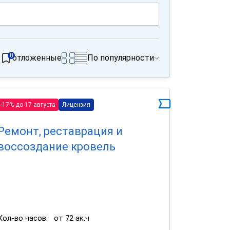
0
отложенные
По популярности
-17% до 17 августа
Лицензия
Ремонт, реставрация и
воссоздание кровель
Кол-во часов:
от 72 ак.ч