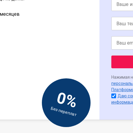
2 месяцев
Нажимая н
персональ
Платформ
0%
Даю со
информац
Без переплат