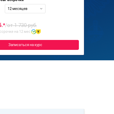
12 месяцев
б.*
/
от 1 730 руб.
ссрочке на 12 мес.
Записаться на курс