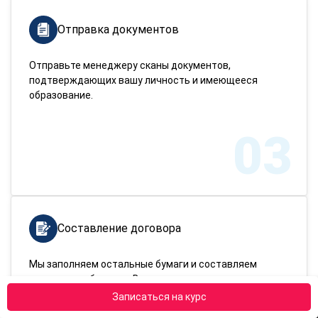
Отправка документов
Отправьте менеджеру сканы документов,
подтверждающих вашу личность и имеющееся
образование.
03
Составление договора
Мы заполняем остальные бумаги и составляем
договор на обучение. Вам нужно только подписать
готовый договор и оплатить курс.
Записаться на курс