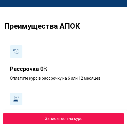
Преимущества АПОК
Рассрочка 0%
Оплатите курс в рассрочку на 6 или 12 месяцев
Получите налоговый вычет - 13%
Записаться на курс
Наши менеджеры подробно расскажут, как получить