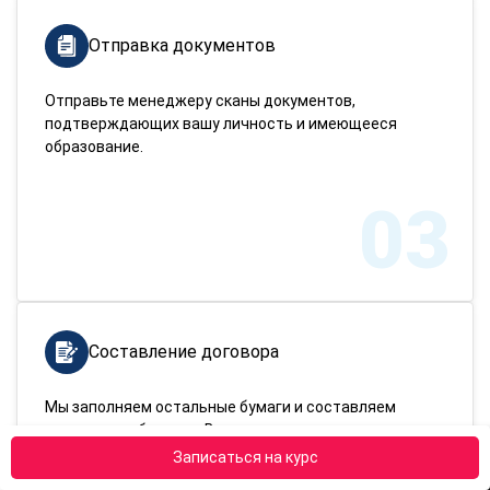
Отправка документов
Отправьте менеджеру сканы документов,
подтверждающих вашу личность и имеющееся
образование.
03
Составление договора
Мы заполняем остальные бумаги и составляем
договор на обучение. Вам нужно только подписать
готовый договор и оплатить курс.
Записаться на курс