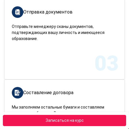
Отправка документов
Отправьте менеджеру сканы документов,
подтверждающих вашу личность и имеющееся
образование.
03
Составление договора
Мы заполняем остальные бумаги и составляем
договор на обучение. Вам нужно только подписать
готовый договор и оплатить курс.
Записаться на курс