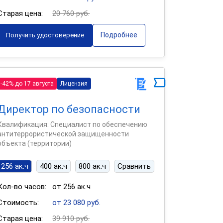
Старая цена:
20 760 руб.
Подробнее
Получить удостоверение
-42% до 17 августа
Лицензия
Директор по безопасности
Квалификация: Специалист по обеспечению
антитеррористической защищенности
объекта (территории)
256 ак.ч
400 ак.ч
800 ак.ч
Сравнить
Кол-во часов:
от 256 ак.ч
Стоимость:
от 23 080 руб.
Старая цена:
39 910 руб.