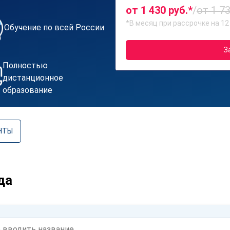
от 1 430 руб.*
/
от 1 73
*В месяц при рассрочке на 12
Обучение по всей России
З
Полностью
дистанционное
образование
НТЫ
да