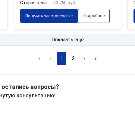
Старая цена:
20 760 руб.
Подробнее
Получить удостоверение
Показать ещё
«
‹
1
2
›
»
 остались вопросы?
рнутую консультацию!