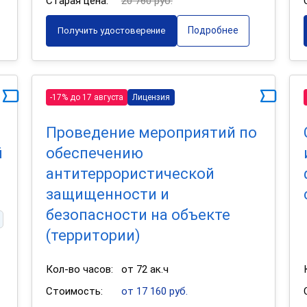
Старая цена:
20 760 руб.
Подробнее
Получить удостоверение
-17% до 17 августа
Лицензия
Проведение мероприятий по
й
обеспечению
антитеррористической
защищенности и
безопасности на объекте
(территории)
Кол-во часов:
от 72 ак.ч
Стоимость:
от 17 160 руб.