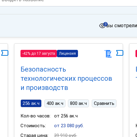
0
вы смотрели
-42% до 17 августа
Лицензия
Безопасность
технологических процессов
и производств
256 ак.ч
400 ак.ч
800 ак.ч
Сравнить
Кол-во часов:
от 256 ак.ч
Стоимость:
от 23 080 руб.
Старая цена:
39 910 руб.