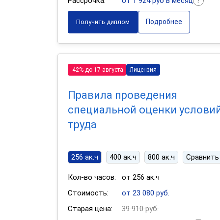
Рассрочка:
от 1 924 руб в месяц
Подробнее
Получить диплом
-42% до 17 августа
Лицензия
Правила проведения
специальной оценки услови
труда
256 ак.ч
400 ак.ч
800 ак.ч
Сравнить
Кол-во часов:
от 256 ак.ч
Стоимость:
от 23 080 руб.
Старая цена:
39 910 руб.