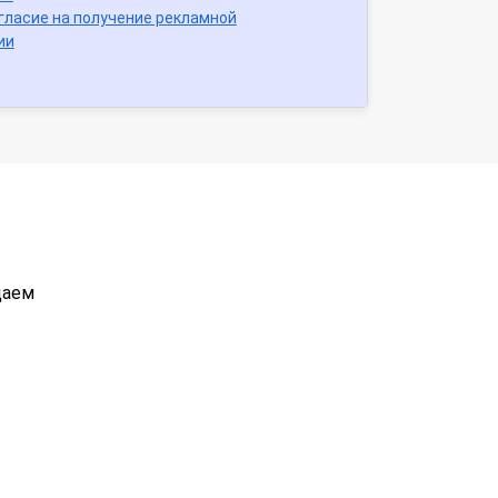
гласие на получение рекламной
ии
даем