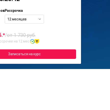
сов
Рассрочка
12 месяцев
б.*
/
от 1 730 руб.
ссрочке на 12 мес.
Записаться на курс