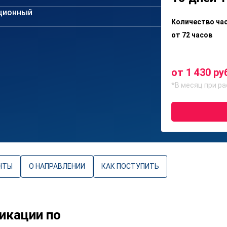
ционный
Количество ча
от 72 часов
от 1 430 ру
*В месяц при ра
НТЫ
О НАПРАВЛЕНИИ
КАК ПОСТУПИТЬ
икации по