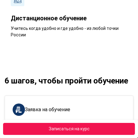
Дистанционное обучение
Учитесь когда удобно и где удобно - из любой точки
России
6 шагов, чтобы пройти обучение
Заявка на обучение
По номеру телефона
8 (800) 301-78-62
Записаться на курс
По e-mail
zayavki@apokdpo.ru
Через форму
обратной связи