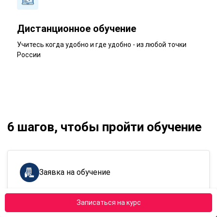
Дистанционное обучение
Учитесь когда удобно и где удобно - из любой точки
России
6 шагов, чтобы пройти обучение
Заявка на обучение
По номеру телефона
8 (800) 301-78-62
Записаться на курс
По e-mail
zayavki@apokdpo.ru
Через форму
обратной связи