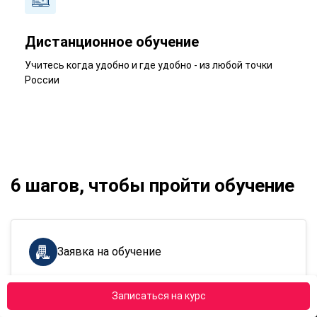
Дистанционное обучение
Учитесь когда удобно и где удобно - из любой точки
России
6 шагов, чтобы пройти обучение
Заявка на обучение
По номеру телефона
8 (800) 301-78-62
Записаться на курс
По e-mail
zayavki@apokdpo.ru
Через форму
обратной связи