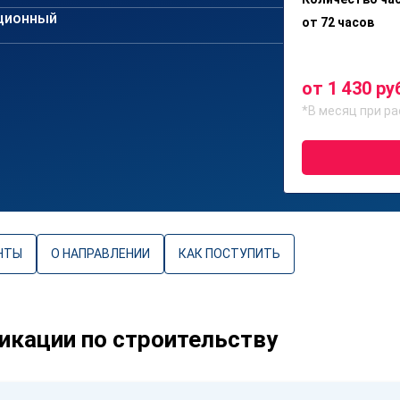
ционный
от 72 часов
от 1 430 ру
*В месяц при ра
НТЫ
О НАПРАВЛЕНИИ
КАК ПОСТУПИТЬ
кации по строительству