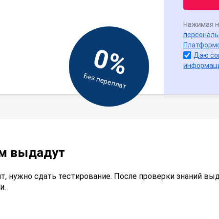
Нажимая н
персональ
Платформ
0%
Даю со
информац
Без переплат
ам выдадут
т, нужно сдать тестирование. После проверки знаний вы
и.