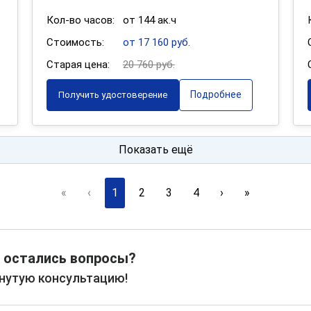
Кол-во часов:
от 144 ак.ч
Стоимость:
от 17 160 руб.
Старая цена:
20 760 руб.
Подробнее
Получить удостоверение
Показать ещё
«
‹
1
2
3
4
›
»
 остались вопросы?
рнутую консультацию!