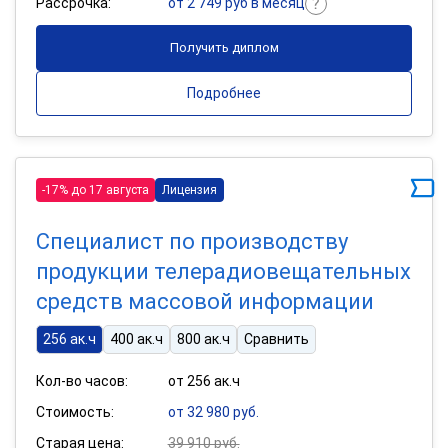
Рассрочка:
от 2 749 руб в месяц
Получить диплом
Подробнее
-17% до 17 августа
Лицензия
Специалист по производству
продукции телерадиовещательных
средств массовой информации
256 ак.ч
400 ак.ч
800 ак.ч
Сравнить
Кол-во часов:
от 256 ак.ч
Стоимость:
от 32 980 руб.
Старая цена:
39 910 руб.