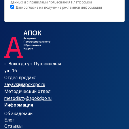
данных
и с
правилами пользования Платформой
Даю согласие на получение рекламной информации
г. Вологда ул. Пушкинская
ул., 16
Отдел продаж:
zayavki@apokdpo.ru
Методический отдел:
metodisty@apokdpo.ru
Информация
Об академии
Блог
Отзывы