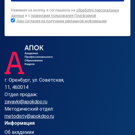
Нажимая на кнопку, я соглашаюсь на
обработку персональных
данных
и с
правилами пользования Платформой
Даю согласие на получение рекламной информации
г. Оренбург, ул. Советская,
11, 460014
Отдел продаж:
zayavki@apokdpo.ru
Методический отдел:
metodisty@apokdpo.ru
Информация
Об академии