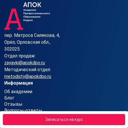
пер. Матроса Силякова, 4,
Орёл, Орловская обл.,
302025
Отдел продаж:
zayavki@apokdpo.ru
Методический отдел:
metodisty@apokdpo.ru
Информация
Об академии
Блог
Отзывы
Вопросы-ответы
Сотрудничество
Записаться на курс
Контакты