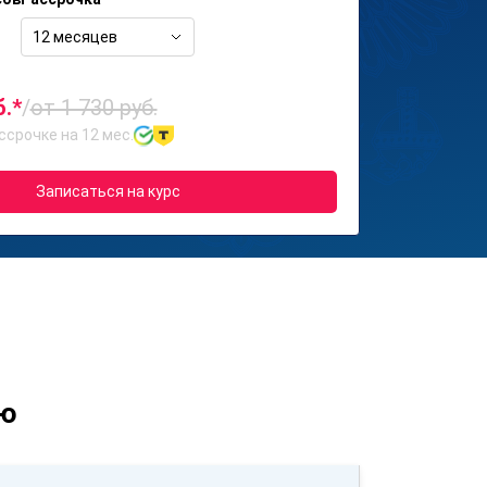
12 месяцев
б.*
/
от 1 730 руб.
ссрочке на 12 мес.
Записаться на курс
ию