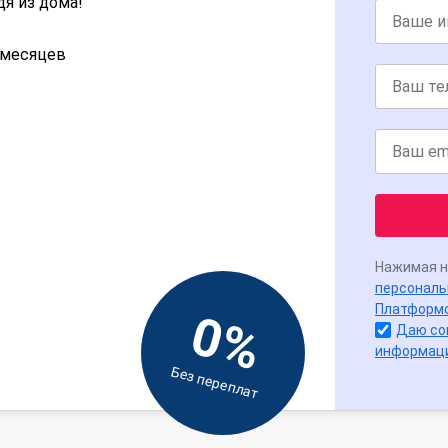
дя из дома!
2 месяцев
Нажимая н
персональ
Платформ
0%
Даю со
информац
Без переплат