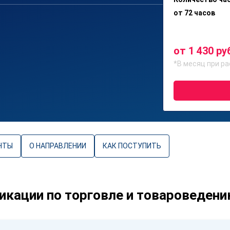
от 72 часов
от 1 430 ру
*В месяц при ра
НТЫ
О НАПРАВЛЕНИИ
КАК ПОСТУПИТЬ
кации по торговле и товароведен