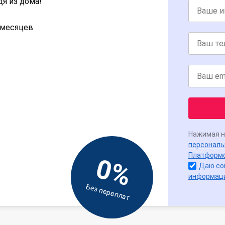
дя из дома!
2 месяцев
Нажимая н
персональ
Платформ
0%
Даю со
информац
Без переплат