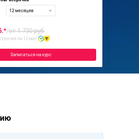
12 месяцев
б.*
/
от 1 730 руб.
ссрочке на 12 мес.
Записаться на курс
нию