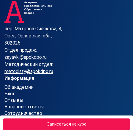
пер. Матроса Силякова, 4,
Орёл, Орловская обл.,
302025
Отдел продаж:
zayavki@apokdpo.ru
Методический отдел:
metodisty@apokdpo.ru
Информация
Об академии
Блог
Отзывы
Вопросы-ответы
Сотрудничество
Контакты
Записаться на курс
Карта сайта
Партнерская программа