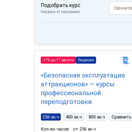
Подобрать курс
Найдена 41 программа
-17% до 17 августа
Лицензия
«Безопасная эксплуатация
аттракционов» — курсы
профессиональной
переподготовки
256 ак.ч
400 ак.ч
800 ак.ч
Сравнить
Кол-во часов:
от 256 ак.ч