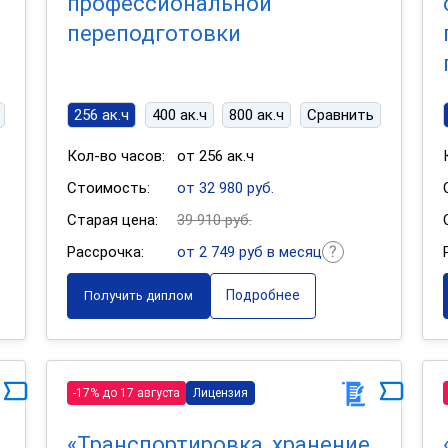
профессиональной
переподготовки
256 ак.ч
400 ак.ч
800 ак.ч
Сравнить
Кол-во часов:
от 256 ак.ч
Стоимость:
от 32 980 руб.
Старая цена:
39 910 руб.
Рассрочка:
от 2 749 руб в месяц
Подробнее
Получить диплом
-17% до 17 августа
Лицензия
«Транспортировка, хранение