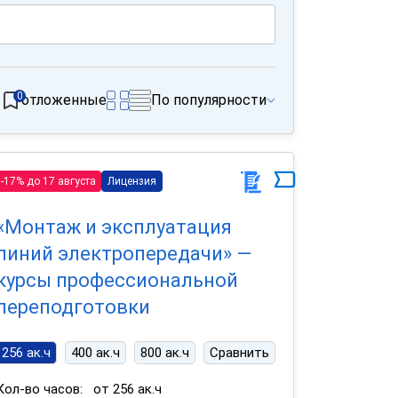
0
отложенные
По популярности
-17% до 17 августа
Лицензия
«Монтаж и эксплуатация
линий электропередачи» —
курсы профессиональной
переподготовки
256 ак.ч
400 ак.ч
800 ак.ч
Сравнить
Кол-во часов:
от 256 ак.ч