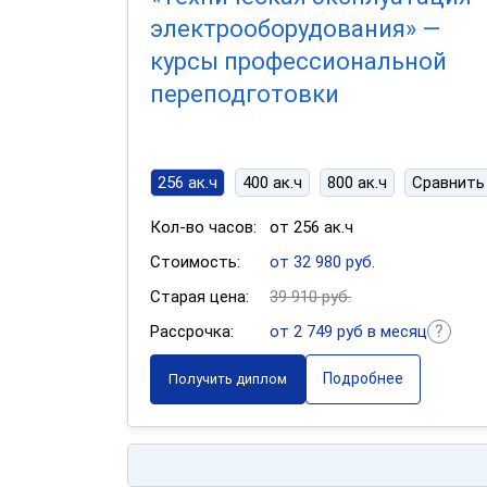
электрооборудования» —
курсы профессиональной
переподготовки
256 ак.ч
400 ак.ч
800 ак.ч
Сравнить
Кол-во часов:
от 256 ак.ч
Стоимость:
от 32 980 руб.
Старая цена:
39 910 руб.
Рассрочка:
от 2 749 руб в месяц
Подробнее
Получить диплом