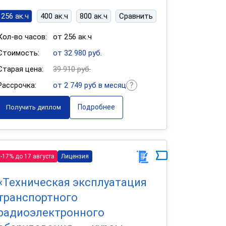
256 ак.ч
400 ак.ч
800 ак.ч
Сравнить
Кол-во часов:
от 256 ак.ч
Стоимость:
от 32 980 руб.
Старая цена:
39 910 руб.
Рассрочка:
от 2 749 руб в месяц
Подробнее
Получить диплом
-17% до 17 августа
Лицензия
«Техническая эксплуатация
транспортного
радиоэлектронного