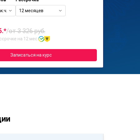
к.ч.
12 месяцев
б.*
/
от 3 326 руб.
ссрочке на 12 мес.
Записаться на курс
ции