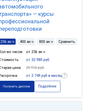
автомобильного
транспорта» — курсы
профессиональной
переподготовки
256 ак.ч
400 ак.ч
800 ак.ч
Сравнить
Кол-во часов:
от 256 ак.ч
Стоимость:
от 32 980 руб.
Старая цена:
39 910 руб.
Рассрочка:
от 2 749 руб в месяц
Подробнее
Получить диплом