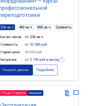
оборудования» — курсы
профессиональной
переподготовки
256 ак.ч
400 ак.ч
800 ак.ч
Сравнить
Кол-во часов:
от 256 ак.ч
Стоимость:
от 32 980 руб.
Старая цена:
39 910 руб.
Рассрочка:
от 2 749 руб в месяц
Подробнее
Получить диплом
-17% до 17 августа
Лицензия
«Эксплуатация