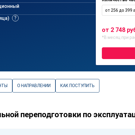
ционный
от 256 до 399 а
сяца)
от 2 748 ру
*В месяц при ра
НТЫ
О НАПРАВЛЕНИИ
КАК ПОСТУПИТЬ
ной переподготовки по эксплуата