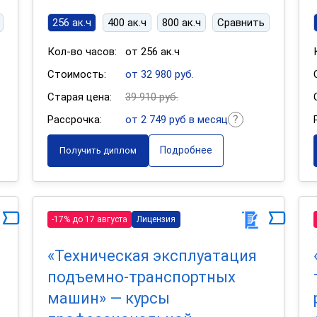
256 ак.ч
400 ак.ч
800 ак.ч
Сравнить
Кол-во часов:
от 256 ак.ч
Стоимость:
от 32 980 руб.
Старая цена:
39 910 руб.
Рассрочка:
от 2 749 руб в месяц
Подробнее
Получить диплом
-17% до 17 августа
Лицензия
«Техническая эксплуатация
подъемно-транспортных
машин» — курсы