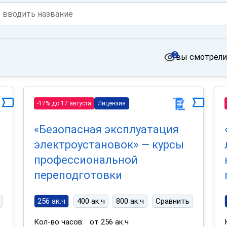
0
вы смотрели
-17% до 17 августа
Лицензия
«Безопасная эксплуатация
электроустановок» — курсы
профессиональной
переподготовки
256 ак.ч
400 ак.ч
800 ак.ч
Сравнить
Кол-во часов:
от 256 ак.ч