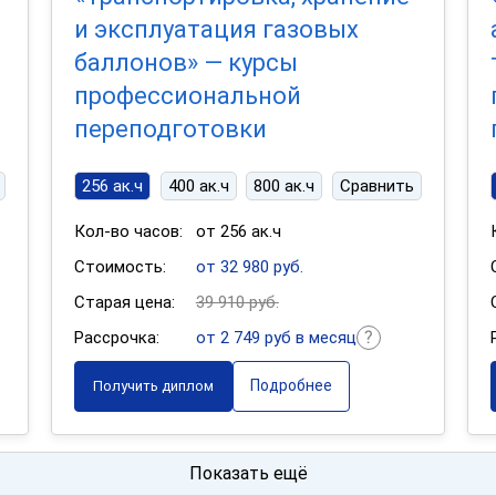
и эксплуатация газовых
баллонов» — курсы
профессиональной
переподготовки
256 ак.ч
400 ак.ч
800 ак.ч
Сравнить
Кол-во часов:
от 256 ак.ч
Стоимость:
от 32 980 руб.
Старая цена:
39 910 руб.
Рассрочка:
от 2 749 руб в месяц
Подробнее
Получить диплом
Показать ещё