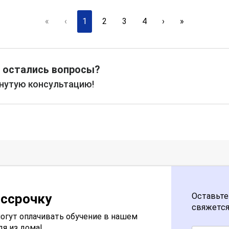
«
‹
1
2
3
4
›
»
 остались вопросы?
рнутую консультацию!
ассрочку
Оставьте
свяжется
огут оплачивать обучение в нашем
дя из дома!