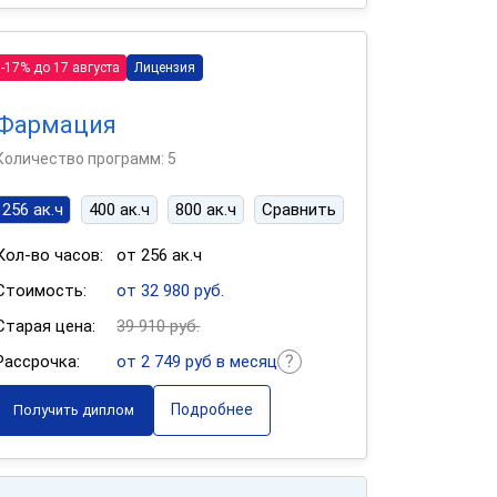
-17% до 17 августа
Лицензия
Фармация
Количество программ: 5
256 ак.ч
400 ак.ч
800 ак.ч
Сравнить
Кол-во часов:
от 256 ак.ч
Стоимость:
от 32 980 руб.
Старая цена:
39 910 руб.
Рассрочка:
от 2 749 руб в месяц
Подробнее
Получить диплом