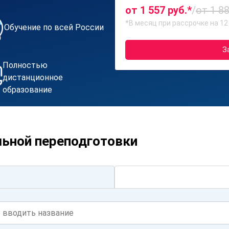
от 1 557 руб.*
/
от 1 88
*В месяц при рассрочке на 12
Обучение по всей России
З
Полностью
дистанционное
образование
ьной переподготовки