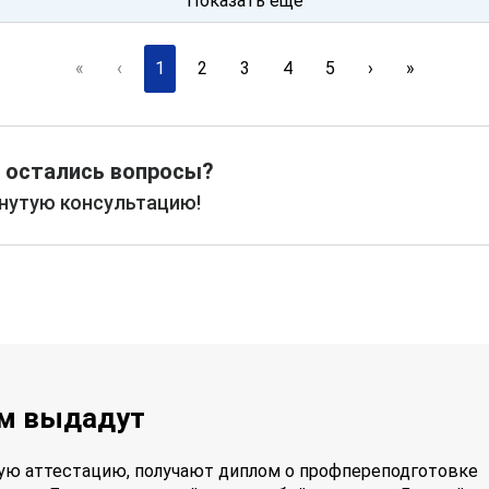
Показать ещё
«
‹
1
2
3
4
5
›
»
 остались вопросы?
рнутую консультацию!
ам выдадут
ую аттестацию, получают диплом о профпереподготовке