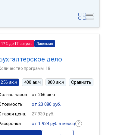
-17% до 17 августа
Лицензия
Бухгалтерское дело
Количество программ: 18
256 ак.ч
400 ак.ч
800 ак.ч
Сравнить
Кол-во часов:
от 256 ак.ч
Стоимость:
от 23 080 руб.
Старая цена:
27 930 руб.
Рассрочка:
от 1 924 руб в месяц