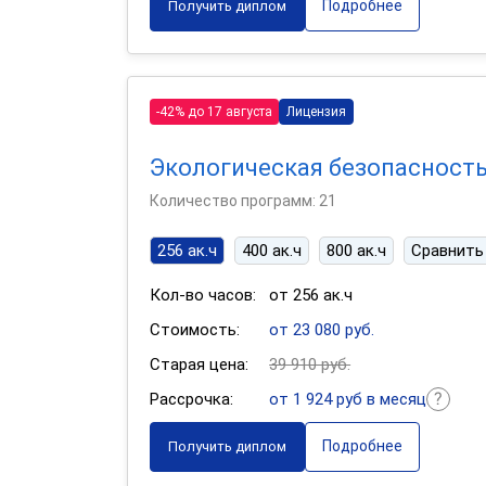
Подробнее
Получить диплом
-42% до 17 августа
Лицензия
Экологическая безопасност
Количество программ: 21
256 ак.ч
400 ак.ч
800 ак.ч
Сравнить
Кол-во часов:
от 256 ак.ч
Стоимость:
от 23 080 руб.
Старая цена:
39 910 руб.
Рассрочка:
от 1 924 руб в месяц
Подробнее
Получить диплом