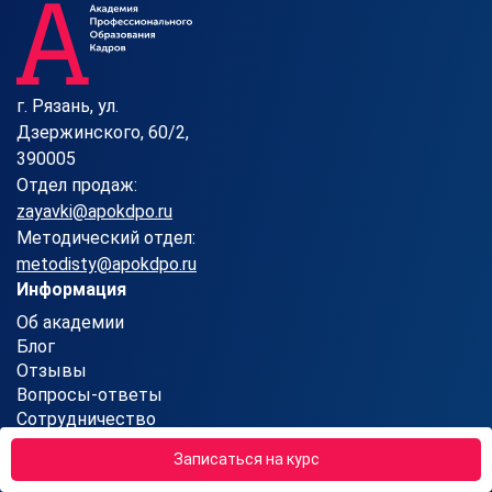
г. Рязань, ул.
Дзержинского, 60/2,
390005
Отдел продаж:
zayavki@apokdpo.ru
Методический отдел:
metodisty@apokdpo.ru
Информация
Об академии
Блог
Отзывы
Вопросы-ответы
Сотрудничество
Контакты
Записаться на курс
Карта сайта
Партнерская программа