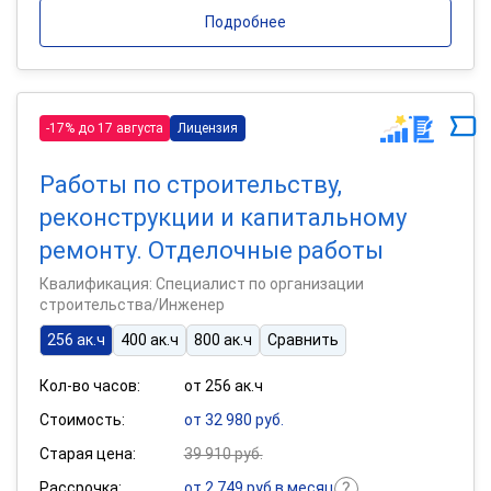
Подробнее
-17% до 17 августа
Лицензия
Работы по строительству,
реконструкции и капитальному
ремонту. Отделочные работы
Квалификация: Специалист по организации
строительства/Инженер
256 ак.ч
400 ак.ч
800 ак.ч
Сравнить
Кол-во часов:
от 256 ак.ч
Стоимость:
от 32 980 руб.
Старая цена:
39 910 руб.
Рассрочка:
от 2 749 руб в месяц