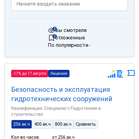
0
вы смотрели
0
отложенные
По популярности
-17% до 17 августа
Лицензия
Безопасность и эксплуатация
гидротехнических сооружений
Квалификация: Специалист/Гидротехник в
строительстве
256 ак.ч
400 ак.ч
800 ак.ч
Сравнить
Кол-во часов:
от 256 ак.ч