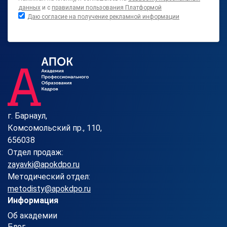
данных
и с
правилами пользования Платформой
Даю согласие на получение рекламной информации
г. Барнаул,
Комсомольский пр., 110,
656038
Отдел продаж:
zayavki@apokdpo.ru
Методический отдел:
metodisty@apokdpo.ru
Информация
Об академии
Блог