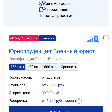
0
вы смотрели
0
отложенные
По популярности
-42% до 17 августа
Лицензия
Юриспруденция: Военный юрист
Квалификация: Военный юрист
256 ак.ч
400 ак.ч
800 ак.ч
Сравнить
Кол-во часов:
от 256 ак.ч
Стоимость:
от 23 080 руб.
Старая цена:
39 910 руб.
Рассрочка:
от 1 924 руб в месяц
Получить диплом