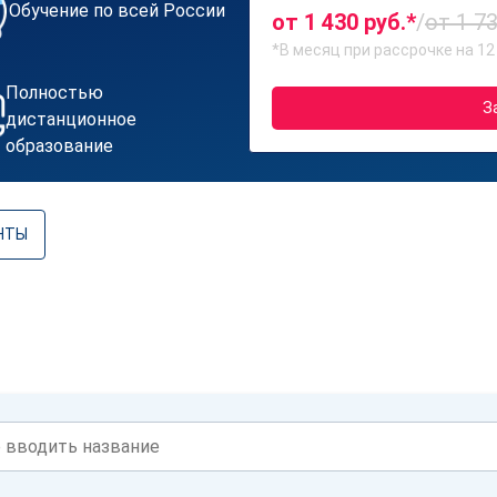
Обучение по всей России
от 1 430 руб.*
/
от 1 73
*В месяц при рассрочке на 12
Полностью
З
дистанционное
образование
НТЫ