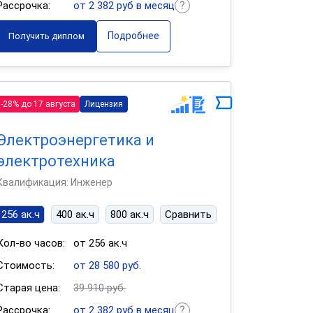
Рассрочка:
от 2 382 руб в месяц
Подробнее
Получить диплом
-28% до 17 августа
Лицензия
Электроэнергетика и
электротехника
Квалификация: Инженер
256 ак.ч
400 ак.ч
800 ак.ч
Сравнить
Кол-во часов:
от 256 ак.ч
Стоимость:
от 28 580 руб.
Старая цена:
39 910 руб.
Рассрочка:
от 2 382 руб в месяц