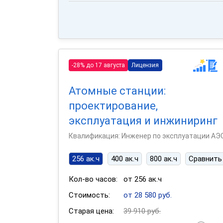
-28% до 17 августа
Лицензия
Атомные станции:
проектирование,
эксплуатация и инжиниринг
Квалификация: Инженер по эксплуатации АЭ
256 ак.ч
400 ак.ч
800 ак.ч
Сравнить
Кол-во часов:
от 256 ак.ч
Стоимость:
от 28 580 руб.
Старая цена:
39 910 руб.