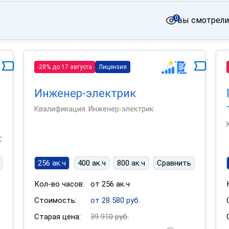
0
вы смотрели
-28% до 17 августа
Лицензия
Инженер-электрик
Квалификация: Инженер-электрик
С
256 ак.ч
400 ак.ч
800 ак.ч
Сравнить
Кол-во часов:
от 256 ак.ч
Стоимость:
от 28 580 руб.
Старая цена:
39 910 руб.