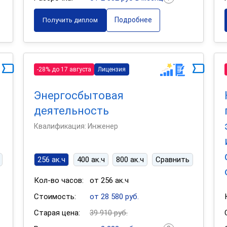
Подробнее
Получить диплом
-28% до 17 августа
Лицензия
Энергосбытовая
деятельность
Квалификация: Инженер
256 ак.ч
400 ак.ч
800 ак.ч
Сравнить
Кол-во часов:
от 256 ак.ч
Стоимость:
от 28 580 руб.
Старая цена:
39 910 руб.