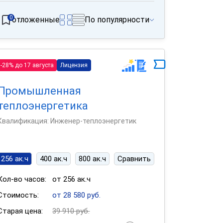
0
отложенные
По популярности
-28% до 17 августа
Лицензия
Промышленная
теплоэнергетика
Квалификация: Инженер-теплоэнергетик
256 ак.ч
400 ак.ч
800 ак.ч
Сравнить
Кол-во часов:
от 256 ак.ч
Стоимость:
от 28 580 руб.
Старая цена:
39 910 руб.