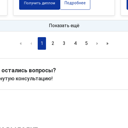
Подробнее
Получить диплом
Показать ещё
«
‹
1
2
3
4
5
›
»
 остались вопросы?
рнутую консультацию!