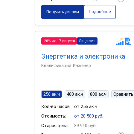
Подробнее
Получить диплом
-28% до 17 августа
Лицензия
Энергетика и электроника
Квалификация: Инженер
256 ак.ч
400 ак.ч
800 ак.ч
Сравнить
Кол-во часов:
от 256 ак.ч
Стоимость:
от 28 580 руб.
Старая цена:
39 910 руб.