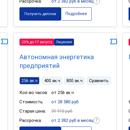
Рассрочка:
от 2 382 руб в месяц
Подробнее
Получить диплом
-28% до 17 августа
Лицензия
Автономная энергетика
предприятий
256 ак.ч
400 ак.ч
800 ак.ч
Сравнить
Кол-во часов:
от 256 ак.ч
Стоимость:
от 28 580 руб.
Старая цена:
39 910 руб.
Рассрочка:
от 2 382 руб в месяц