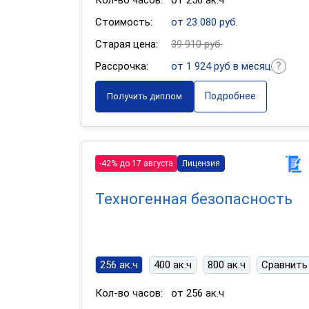
Кол-во часов:
от 256 ак.ч
Стоимость:
от 23 080 руб.
Старая цена:
39 910 руб.
Рассрочка:
от 1 924 руб в месяц
Подробнее
Получить диплом
-42% до 17 августа
Лицензия
Техногенная безопасность
256 ак.ч
400 ак.ч
800 ак.ч
Сравнить
Кол-во часов:
от 256 ак.ч