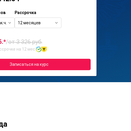
сов
Рассрочка
к.ч.
12 месяцев
б.*
/
от 3 326 руб.
ссрочке на 12 мес.
Записаться на курс
да