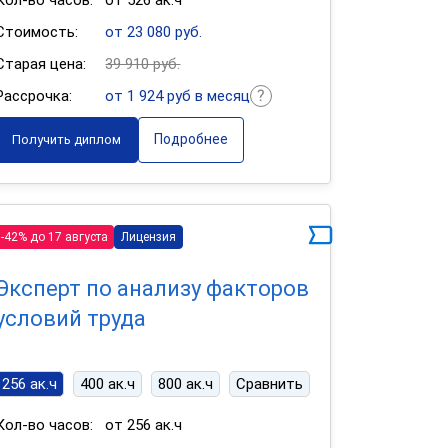
Кол-во часов:
от 526 ак.ч
Стоимость:
от 23 080 руб.
Старая цена:
39 910 руб.
Рассрочка:
от 1 924 руб в месяц
Подробнее
Получить диплом
-42% до 17 августа
Лицензия
Эксперт по анализу факторов
условий труда
256 ак.ч
400 ак.ч
800 ак.ч
Сравнить
Кол-во часов:
от 256 ак.ч