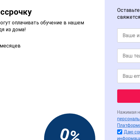
ассрочку
Оставьте
свяжется
огут оплачивать обучение в нашем
дя из дома!
2 месяцев
Нажимая н
персональ
Платформ
0%
Даю со
информац