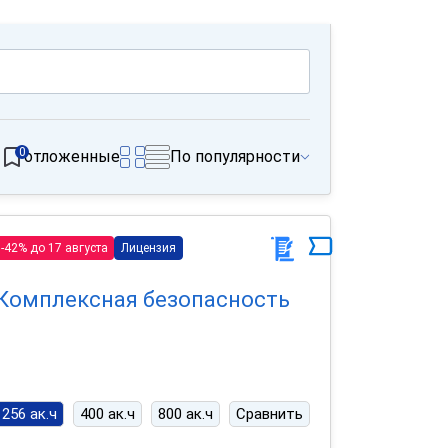
0
отложенные
По популярности
-42% до 17 августа
Лицензия
Комплексная безопасность
256 ак.ч
400 ак.ч
800 ак.ч
Сравнить