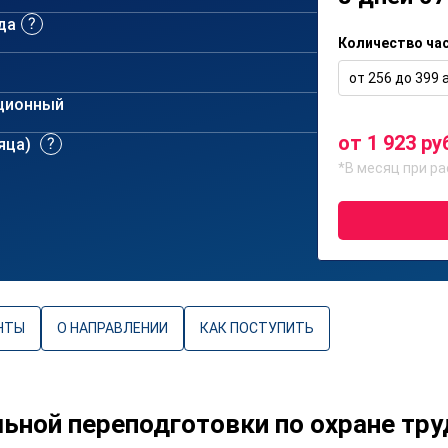
да
Количество ча
от 256 до 399 а
ционный
от 1 923 ру
сяца)
*В месяц при ра
НТЫ
О НАПРАВЛЕНИИ
КАК ПОСТУПИТЬ
ной переподготовки по охране тру