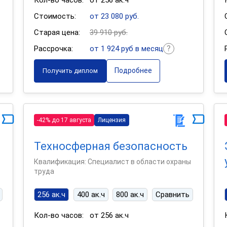
Кол-во часов:
от 256 ак.ч
Стоимость:
от 23 080 руб.
Старая цена:
39 910 руб.
Рассрочка:
от 1 924 руб в месяц
Подробнее
Получить диплом
-42% до 17 августа
Лицензия
Техносферная безопасность
Квалификация: Специалист в области охраны
труда
256 ак.ч
400 ак.ч
800 ак.ч
Сравнить
Кол-во часов:
от 256 ак.ч