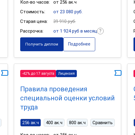
Кол-во часов:
от 256 ак.ч
Стоимость:
от 23 080 руб.
Старая цена:
39 910 руб.
Рассрочка:
от 1 924 руб в месяц
Подробнее
Получить диплом
-42% до 17 августа
Лицензия
Правила проведения
специальной оценки условий
труда
256 ак.ч
400 ак.ч
800 ак.ч
Сравнить