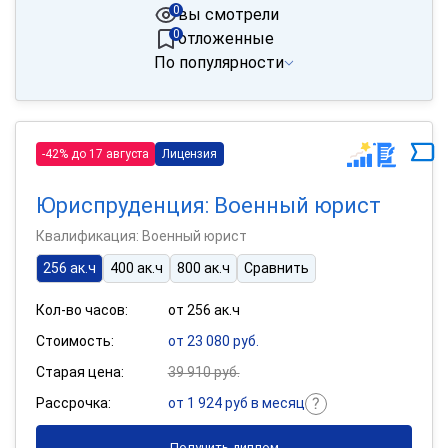
0
вы смотрели
0
отложенные
По популярности
-42% до 17 августа
Лицензия
Юриспруденция: Военный юрист
Квалификация: Военный юрист
256 ак.ч
400 ак.ч
800 ак.ч
Сравнить
Кол-во часов:
от 256 ак.ч
Стоимость:
от 23 080 руб.
Старая цена:
39 910 руб.
Рассрочка:
от 1 924 руб в месяц
Получить диплом