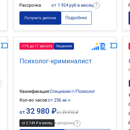
Рассрочка:
от 1 924 руб в месяц
Подробнее
Получить диплом
-17% до 17 августа
Лицензия
Психолог-криминалист
Квалификация:
Специалист/Психолог
Кол-во часов:
от 256 ак.ч
32 980 ₽
от
от
39 910 ₽
от 2 749 ₽ в месяц
в рассрочку