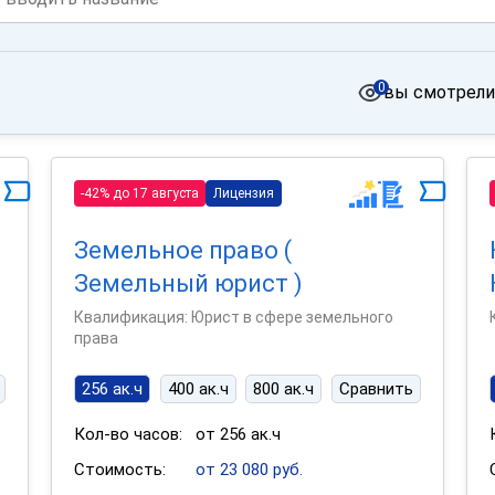
0
вы смотрели
-42% до 17 августа
Лицензия
Земельное право (
Земельный юрист )
Квалификация: Юрист в сфере земельного
права
256 ак.ч
400 ак.ч
800 ак.ч
Сравнить
Кол-во часов:
от 256 ак.ч
Стоимость:
от 23 080 руб.