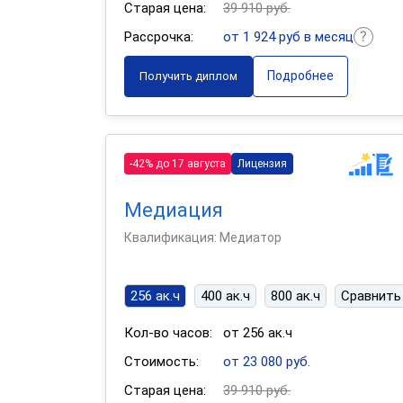
Старая цена:
39 910 руб.
Рассрочка:
от 1 924 руб в месяц
Подробнее
Получить диплом
-42% до 17 августа
Лицензия
Медиация
Квалификация: Медиатор
256 ак.ч
400 ак.ч
800 ак.ч
Сравнить
Кол-во часов:
от 256 ак.ч
Стоимость:
от 23 080 руб.
Старая цена:
39 910 руб.