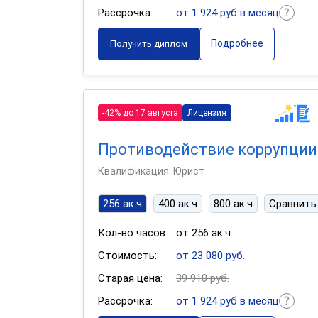
Рассрочка:
от 1 924 руб в месяц
Подробнее
Получить диплом
-42% до 17 августа
Лицензия
Противодействие коррупции
Квалификация: Юрист
256 ак.ч
400 ак.ч
800 ак.ч
Сравнить
Кол-во часов:
от 256 ак.ч
Стоимость:
от 23 080 руб.
Старая цена:
39 910 руб.
Рассрочка:
от 1 924 руб в месяц