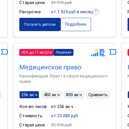
Старая цена:
39 910 руб.
Рассрочка:
от 1 924 руб в месяц
Подробнее
Получить диплом
-42% до 17 августа
Лицензия
Медицинское право
Квалификация: Юрист в сфере медицинского
права
256 ак.ч
400 ак.ч
800 ак.ч
Сравнить
Кол-во часов:
от 256 ак.ч
Стоимость:
от 23 080 руб.
Старая цена:
39 910 руб.