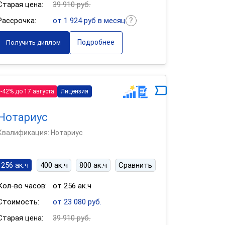
Старая цена:
39 910 руб.
Рассрочка:
от 1 924 руб в месяц
Подробнее
Получить диплом
-42% до 17 августа
Лицензия
Нотариус
Квалификация: Нотариус
256 ак.ч
400 ак.ч
800 ак.ч
Сравнить
Кол-во часов:
от 256 ак.ч
Стоимость:
от 23 080 руб.
Старая цена:
39 910 руб.