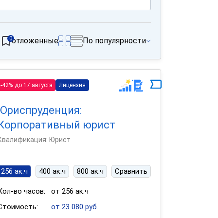
0
отложенные
По популярности
-42% до 17 августа
Лицензия
Юриспруденция:
Корпоративный юрист
Квалификация: Юрист
256 ак.ч
400 ак.ч
800 ак.ч
Сравнить
Кол-во часов:
от 256 ак.ч
Стоимость:
от 23 080 руб.