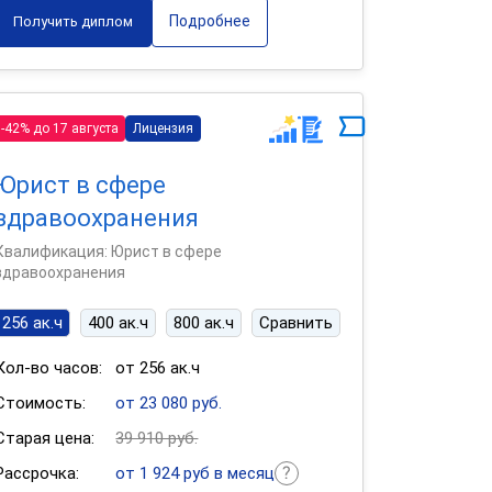
Подробнее
Получить диплом
-42% до 17 августа
Лицензия
Юрист в сфере
здравоохранения
Квалификация: Юрист в сфере
здравоохранения
256 ак.ч
400 ак.ч
800 ак.ч
Сравнить
Кол-во часов:
от 256 ак.ч
Стоимость:
от 23 080 руб.
Старая цена:
39 910 руб.
Рассрочка:
от 1 924 руб в месяц