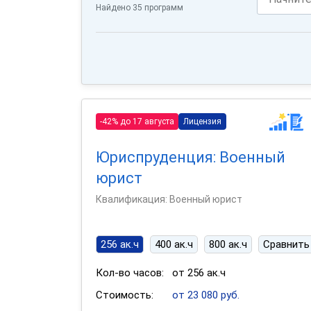
Найдено 35 программ
-42% до 17 августа
Лицензия
Юриспруденция: Военный
юрист
Квалификация: Военный юрист
256 ак.ч
400 ак.ч
800 ак.ч
Сравнить
Кол-во часов:
от 256 ак.ч
Стоимость:
от 23 080 руб.