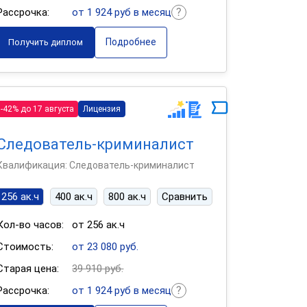
Рассрочка:
от 1 924 руб в месяц
Подробнее
Получить диплом
-42% до 17 августа
Лицензия
Следователь-криминалист
Квалификация: Следователь-криминалист
256 ак.ч
400 ак.ч
800 ак.ч
Сравнить
Кол-во часов:
от 256 ак.ч
Стоимость:
от 23 080 руб.
Старая цена:
39 910 руб.
Рассрочка:
от 1 924 руб в месяц