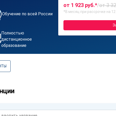
от 1 923 руб.*
/
от 3 32
*В месяц при рассрочке на 12
Обучение по всей России
З
Полностью
дистанционное
образование
НТЫ
нции