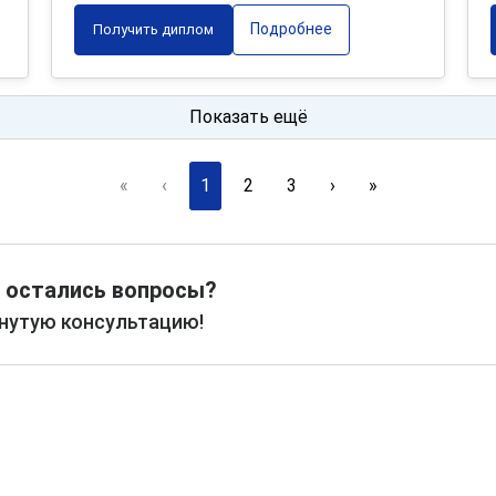
Подробнее
Получить диплом
Показать ещё
«
‹
1
2
3
›
»
 остались вопросы?
рнутую консультацию!