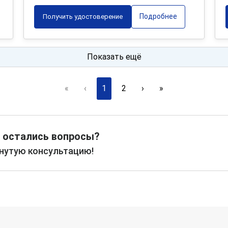
Подробнее
Получить удостоверение
Показать ещё
«
‹
1
2
›
»
 остались вопросы?
рнутую консультацию!