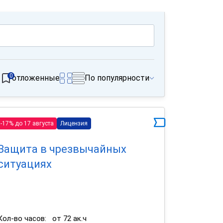
0
отложенные
По популярности
-17% до 17 августа
Лицензия
Защита в чрезвычайных
ситуациях
Кол-во часов:
от 72 ак.ч