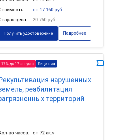
Стоимость:
от 17 160 руб.
Старая цена:
20 760 руб.
Подробнее
Получить удостоверение
-17% до 17 августа
Лицензия
Рекультивация нарушенных
земель, реабилитация
загрязненных территорий
Кол-во часов:
от 72 ак.ч