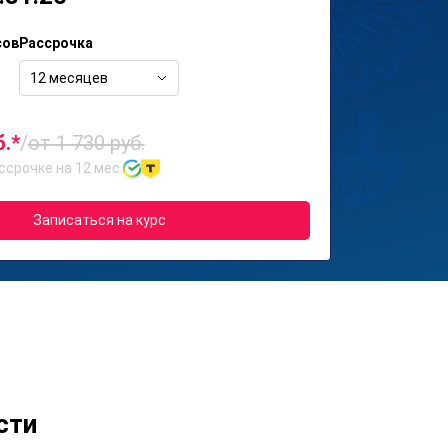
сов
Рассрочка
12 месяцев
б.*
/
от 1 730 руб.
ссрочке на 12 мес.
Записаться на курс
сти