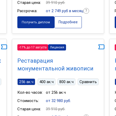
Старая цена:
39 910 руб.
Рассрочка:
от 2 749 руб в месяц
Подробнее
Получить диплом
-17% до 17 августа
Лицензия
х
Реставрация
монументальной живописи
256 ак.ч
400 ак.ч
800 ак.ч
Сравнить
Кол-во часов:
от 256 ак.ч
Стоимость:
от 32 980 руб.
Старая цена:
39 910 руб.