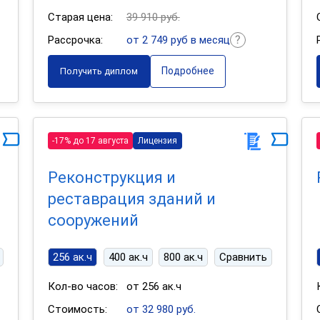
Старая цена:
39 910 руб.
Рассрочка:
от 2 749 руб в месяц
Подробнее
Получить диплом
-17% до 17 августа
Лицензия
Реконструкция и
реставрация зданий и
сооружений
256 ак.ч
400 ак.ч
800 ак.ч
Сравнить
Кол-во часов:
от 256 ак.ч
Стоимость:
от 32 980 руб.