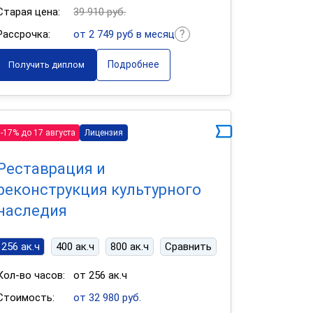
Старая цена:
39 910 руб.
Рассрочка:
от 2 749 руб в месяц
Подробнее
Получить диплом
-17% до 17 августа
Лицензия
Реставрация и
реконструкция культурного
наследия
256 ак.ч
400 ак.ч
800 ак.ч
Сравнить
Кол-во часов:
от 256 ак.ч
Стоимость:
от 32 980 руб.