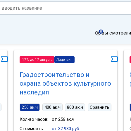
0
вы смотрели
-17% до 17 августа
Лицензия
Градостроительство и
охрана объектов культурного
наследия
256 ак.ч
400 ак.ч
800 ак.ч
Сравнить
Кол-во часов:
от 256 ак.ч
Стоимость:
от 32 980 руб.