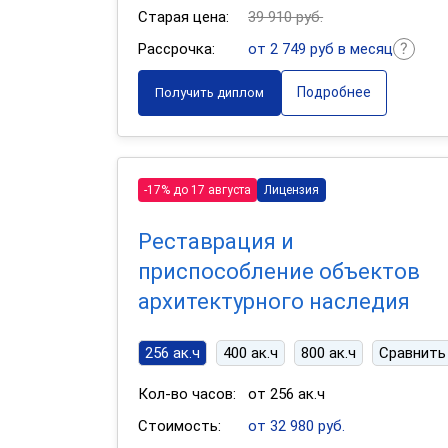
Старая цена:
39 910 руб.
Рассрочка:
от 2 749 руб в месяц
Подробнее
Получить диплом
-17% до 17 августа
Лицензия
Реставрация и
приспособление объектов
архитектурного наследия
256 ак.ч
400 ак.ч
800 ак.ч
Сравнить
Кол-во часов:
от 256 ак.ч
Стоимость:
от 32 980 руб.