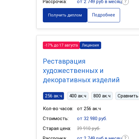
Рассрочка:
от 2 749 руб в месяц
Подробнее
Получить диплом
-17% до 17 августа
Лицензия
Реставрация
художественных и
декоративных изделий
256 ак.ч
400 ак.ч
800 ак.ч
Сравнить
Кол-во часов:
от 256 ак.ч
Стоимость:
от 32 980 руб.
Старая цена:
39 910 руб.
Рассрочка:
от 2 749 руб в месяц