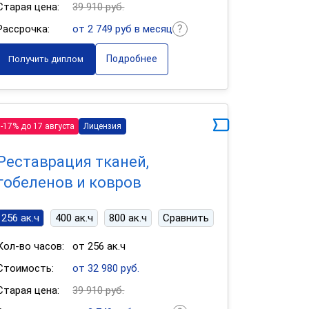
Старая цена:
39 910 руб.
Рассрочка:
от 2 749 руб в месяц
Подробнее
Получить диплом
-17% до 17 августа
Лицензия
Реставрация тканей,
гобеленов и ковров
256 ак.ч
400 ак.ч
800 ак.ч
Сравнить
Кол-во часов:
от 256 ак.ч
Стоимость:
от 32 980 руб.
Старая цена:
39 910 руб.