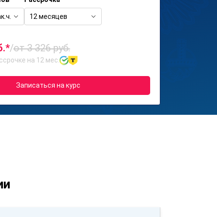
к.ч.
12 месяцев
б.*
/
от 3 326 руб.
ссрочке на 12 мес.
Записаться на курс
ии