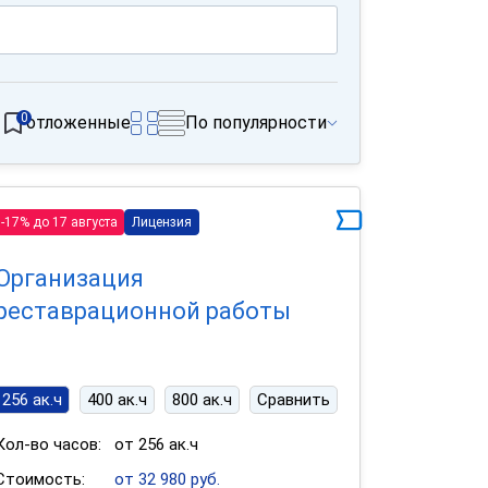
0
отложенные
По популярности
-17% до 17 августа
Лицензия
Организация
реставрационной работы
256 ак.ч
400 ак.ч
800 ак.ч
Сравнить
Кол-во часов:
от 256 ак.ч
Стоимость:
от 32 980 руб.