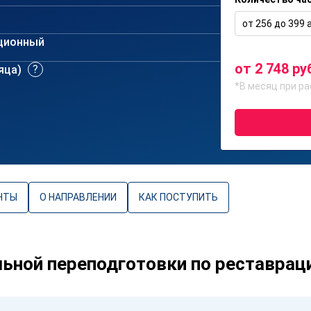
от 256 до 399 а
ционный
от 2 748 ру
сяца)
*В месяц при ра
НТЫ
О НАПРАВЛЕНИИ
КАК ПОСТУПИТЬ
ной переподготовки по реставрац