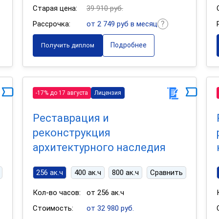
Старая цена:
39 910 руб.
Рассрочка:
от 2 749 руб в месяц
Подробнее
Получить диплом
-17% до 17 августа
Лицензия
Реставрация и
реконструкция
архитектурного наследия
256 ак.ч
400 ак.ч
800 ак.ч
Сравнить
Кол-во часов:
от 256 ак.ч
Стоимость:
от 32 980 руб.