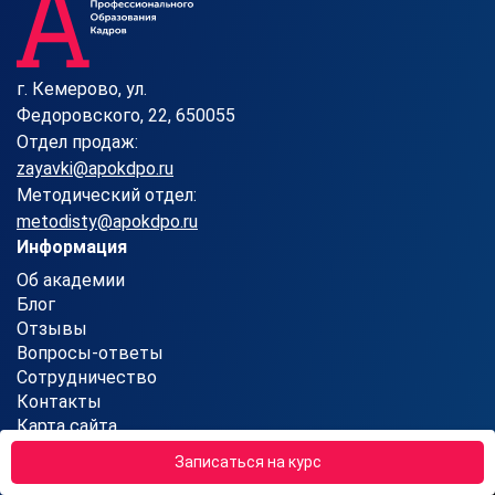
г. Кемерово, ул.
Федоровского, 22, 650055
Отдел продаж:
zayavki@apokdpo.ru
Методический отдел:
metodisty@apokdpo.ru
Информация
Об академии
Блог
Отзывы
Вопросы-ответы
Сотрудничество
Контакты
Карта сайта
Партнерская программа
Записаться на курс
Реферальная программа