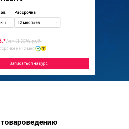
сов
Рассрочка
к.ч.
12 месяцев
б.*
/
от 3 326 руб.
ссрочке на 12 мес.
Записаться на курс
и товароведению