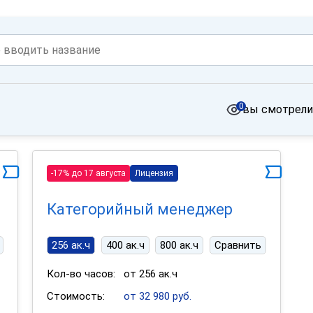
0
вы смотрели
-17% до 17 августа
Лицензия
Категорийный менеджер
256 ак.ч
400 ак.ч
800 ак.ч
Сравнить
Кол-во часов:
от 256 ак.ч
Стоимость:
от 32 980 руб.