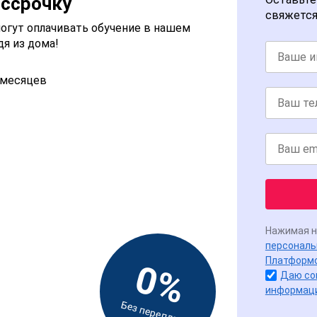
ассрочку
свяжется
огут оплачивать обучение в нашем
дя из дома!
2 месяцев
Нажимая н
персональ
Платформ
0%
Даю со
информац
Без переплат