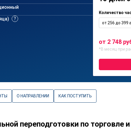
ционный
Количество ча
сяца)
от 256 до 399 а
от 2 748 ру
*В месяц при ра
НТЫ
О НАПРАВЛЕНИИ
КАК ПОСТУПИТЬ
ной переподготовки по торговле 