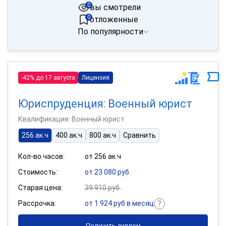
0
вы смотрели
0
отложенные
По популярности
-42% до 17 августа
Лицензия
Юриспруденция: Военный юрист
Квалификация: Военный юрист
256 ак.ч
400 ак.ч
800 ак.ч
Сравнить
Кол-во часов:
от 256 ак.ч
Стоимость:
от 23 080 руб.
Старая цена:
39 910 руб.
Рассрочка:
от 1 924 руб в месяц
Получить диплом