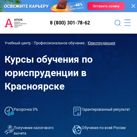
8 (800) 301-78-62
Учебный центр
/
Профессиональное обучение
/
Юриспруденция
Курсы обучения по
юриспруденции в
Красноярске
Рассрочка 0%
Гарантированный результат
Получение налогового
Обучение по всей России
вычета