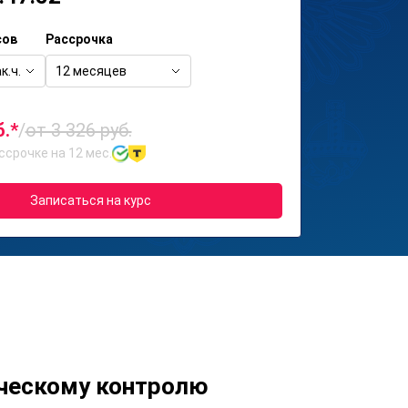
сов
Рассрочка
к.ч.
12 месяцев
б.*
/
от 3 326 руб.
ссрочке на 12 мес.
Записаться на курс
ческому контролю