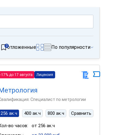
0
отложенные
По популярности
-17% до 17 августа
Лицензия
Метрология
Квалификация: Специалист по метрологии
256 ак.ч
400 ак.ч
800 ак.ч
Сравнить
Кол-во часов:
от 256 ак.ч