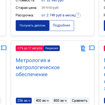
Стоимость:
от 32 980 руб.
Старая цена:
39 910 руб.
Рассрочка:
от 2 749 руб в месяц
Подробнее
Получить диплом
-17% до 17 августа
Лицензия
Метрология и
метрологическое
обеспечение
256 ак.ч
400 ак.ч
800 ак.ч
Сравнить