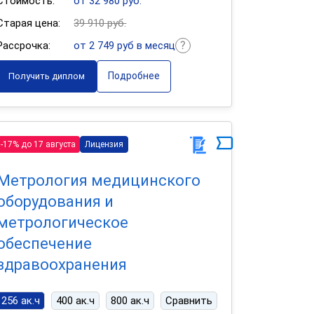
Стоимость:
от 32 980 руб.
Старая цена:
39 910 руб.
Рассрочка:
от 2 749 руб в месяц
Подробнее
Получить диплом
-17% до 17 августа
Лицензия
Метрология медицинского
оборудования и
метрологическое
обеспечение
здравоохранения
256 ак.ч
400 ак.ч
800 ак.ч
Сравнить