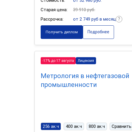
Стоимость:
от 32 980 руб.
Старая цена:
39 910 руб.
Рассрочка:
от 2 749 руб в месяц
Подробнее
Получить диплом
-17% до 17 августа
Лицензия
Метрология в нефтегазовой
промышленности
256 ак.ч
400 ак.ч
800 ак.ч
Сравнить