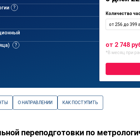
огии
Количество ча
от 256 до 399 а
ционный
от 2 748 ру
сяца)
*В месяц при ра
НТЫ
О НАПРАВЛЕНИИ
КАК ПОСТУПИТЬ
ьной переподготовки по метрологи