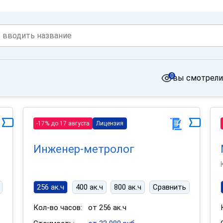
0
вы смотрели
-17% до 17 августа
Лицензия
Инженер-метролог
256 ак.ч
400 ак.ч
800 ак.ч
Сравнить
Кол-во часов:
от 256 ак.ч