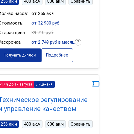
256 ак.ч
400 ак.ч
800 ак.ч
Сравнить
Кол-во часов:
от 256 ак.ч
Стоимость:
от 32 980 руб.
Старая цена:
39 910 руб.
Рассрочка:
от 2 749 руб в месяц
Подробнее
Получить диплом
-17% до 17 августа
Лицензия
Техническое регулирование
и управление качеством
256 ак.ч
400 ак.ч
800 ак.ч
Сравнить