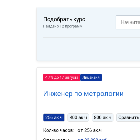
Подобрать курс
Найдено 12 программ
-17% до 17 августа
Лицензия
Инженер по метрологии
256 ак.ч
400 ак.ч
800 ак.ч
Сравнить
Кол-во часов:
от 256 ак.ч