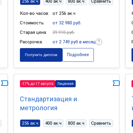
256 ак.ч
400 ак.ч
800 ак.ч
Сравнить
Кол-во часов:
от 256 ак.ч
Стоимость:
от 32 980 руб.
Старая цена:
39 910 руб.
Рассрочка:
от 2 749 руб в месяц
Подробнее
Получить диплом
-17% до 17 августа
Лицензия
Стандартизация и
метрология
256 ак.ч
400 ак.ч
800 ак.ч
Сравнить