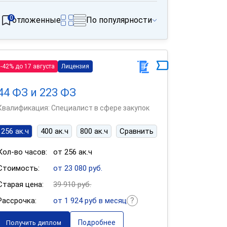
0
отложенные
По популярности
-42% до 17 августа
Лицензия
44 ФЗ и 223 ФЗ
Квалификация: Специалист в сфере закупок
256 ак.ч
400 ак.ч
800 ак.ч
Сравнить
Кол-во часов:
от 256 ак.ч
Стоимость:
от 23 080 руб.
Старая цена:
39 910 руб.
Рассрочка:
от 1 924 руб в месяц
Подробнее
Получить диплом