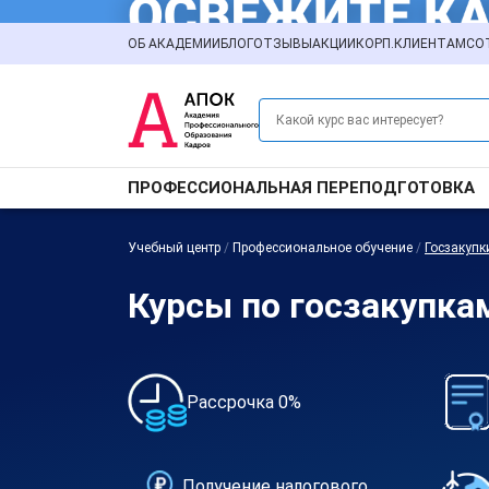
ОБ АКАДЕМИИ
БЛОГ
ОТЗЫВЫ
АКЦИИ
КОРП.КЛИЕНТАМ
СО
ПРОФЕССИОНАЛЬНАЯ ПЕРЕПОДГОТОВКА
Учебный центр
/
Профессиональное обучение
/
Госзакупк
Курсы по госзакупка
Рассрочка 0%
Получение налогового