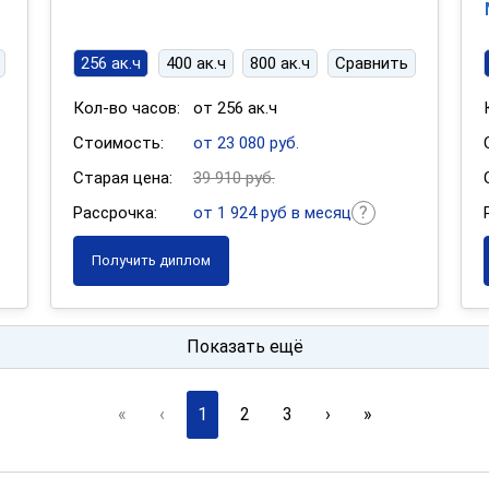
256 ак.ч
400 ак.ч
800 ак.ч
Сравнить
Кол-во часов:
от 256 ак.ч
Стоимость:
от 23 080 руб.
Старая цена:
39 910 руб.
Рассрочка:
от 1 924 руб в месяц
Получить диплом
Показать ещё
«
‹
1
2
3
›
»