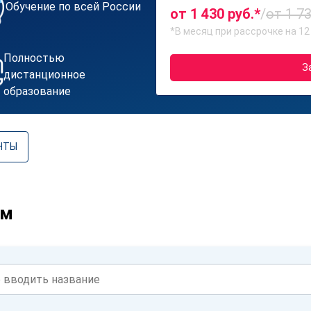
Обучение по всей России
от 1 430 руб.*
/
от 1 73
*В месяц при рассрочке на 12
Полностью
З
дистанционное
образование
НТЫ
ам