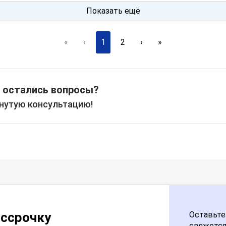
Показать ещё
«
‹
1
2
›
»
 остались вопросы?
рнутую консультацию!
ассрочку
Оставьте
свяжется