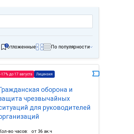
0
отложенные
По популярности
-17% до 17 августа
Лицензия
Гражданская оборона и
защита чрезвычайных
ситуаций для руководителей
организаций
Кол-во часов:
от 36 ак.ч