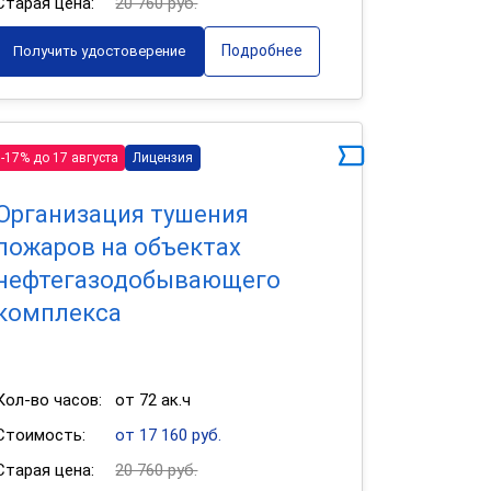
Старая цена:
20 760 руб.
Подробнее
Получить удостоверение
-17% до 17 августа
Лицензия
Организация тушения
пожаров на объектах
нефтегазодобывающего
комплекса
Кол-во часов:
от 72 ак.ч
Стоимость:
от 17 160 руб.
Старая цена:
20 760 руб.