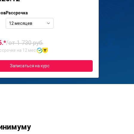
сов
Рассрочка
12 месяцев
б.*
/
от 1 730 руб.
ссрочке на 12 мес.
Записаться на курс
минимуму