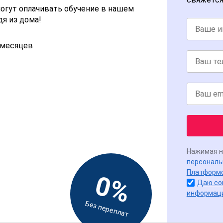
огут оплачивать обучение в нашем
дя из дома!
2 месяцев
Нажимая н
персональ
Платформ
0%
Даю со
информац
Без переплат