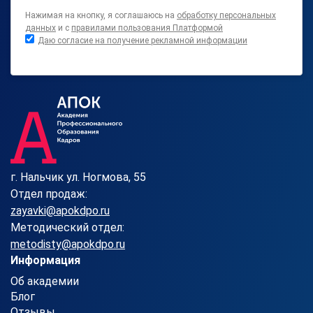
Нажимая на кнопку, я соглашаюсь на
обработку персональных
данных
и с
правилами пользования Платформой
Даю согласие на получение рекламной информации
г. Нальчик ул. Ногмова, 55
Отдел продаж:
zayavki@apokdpo.ru
Методический отдел:
metodisty@apokdpo.ru
Информация
Об академии
Блог
Отзывы