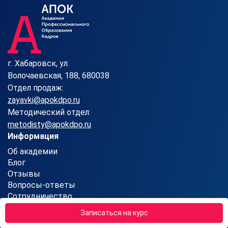
г. Хабаровск, ул.
Волочаевская, 188, 680038
Отдел продаж:
zayavki@apokdpo.ru
Методический отдел:
metodisty@apokdpo.ru
Информация
Об академии
Блог
Отзывы
Вопросы-ответы
Сотрудничество
Контакты
Записаться на курс
Карта сайта